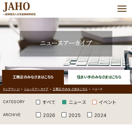
HOME
JAHOについて
優良工務店の会 QBC
工務店のみなさまはこちら
住まい手のみなさまはこちら
優良工務店の会 QBC
大工志塾
トップページ
>
ニュースアーカイブ
>
工務店のみなさまはこちら
>
ニュース
コミュニケーション・
プラザ
CATEGORY
すべて
ニュース
イベント
ARCHIVE
家づくりサポート
2026
2025
2024
優良工務店の会 QBC について
工務店経営研修会