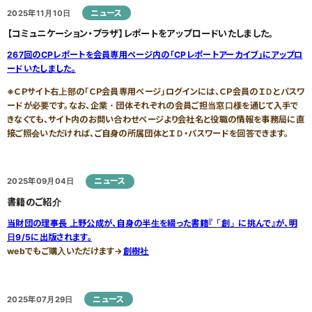
家づくりサポート
各種お問い合わせ
（住まい手のみなさま）
ニュース
2025年11月10日
各種制度のご紹介
【コミュニケーション・プラザ】レポートをアップロードいたしました。
267
回のCPレポートを会員専用ページ内の「CPレポートアーカイブ」にアップロ
ードいたしました。
優良工務店の会QBC事例集
※ＣＰサイト右上部の「ＣＰ会員専用ページ」ログインには、ＣＰ会員のＩＤとパスワ
工務店サポート
優良工務店一覧
ードが必要です。なお、企業・団体それぞれの会員ご担当窓口様を通じて入手で
＞木造住宅／木造建築事例
きなくても、サイト内のお問い合わせページより会社名と役職の情報を事務局に直
新築をお考えの方
リフォームをお考えの方
接ご照会いただければ、ご自身の所属団体とＩＤ・パスワードを回答できます。
＞注文住宅
ニュース
2025年09月04日
書籍のご紹介
当財団の理事長 上野公成が、自身の半生を綴った書籍『「創」に挑んで』が、明
日9/5に出版されます。
融資利用をお考えの方
設備をお考えの方
webでもご購入いただけます→
創樹社
ニュース
2025年07月29日