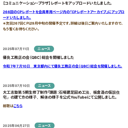
【コミュニケーション・プラザ】レポートをアップロードいたしました。
266回のCPレポートを会員専用ページ内の「CPレポートアーカイブ」にアップロ
ードいたしました。
お住まいFAQ
優良工務店一覧
※次回267回ＣＰは9月中旬の開催予定です。詳細は後日ご案内いたしますので、
もう暫くお待ちください。
ニュース
2025年07月11日
優良工務店の会（QBC）総会を開催しました
令和７年７月10日 東京都内にて優良工務店の会（QBC）総会を開催しました。
ニュース
2025年07月10日
大工志塾第５期生修了制作「課題：石場建足固め工法、板倉造の仮設住
宅」の建て方の様子、解体の様子を公式YouTubeにて公開しました。
視聴は
こちら
ニュース
2025年06月27日