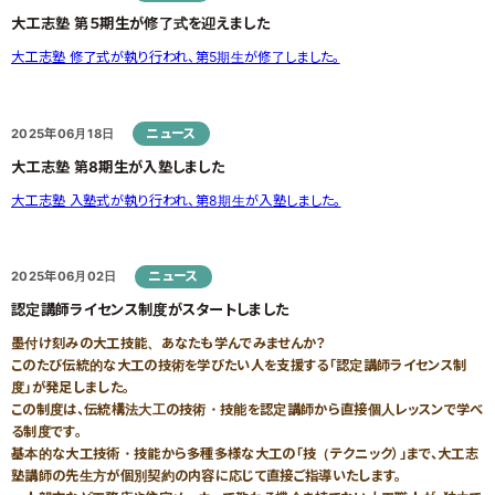
大工志塾 第５期生が修了式を迎えました
大工志塾 修了式が執り行われ、第5期生が修了しました。
ニュース
2025年06月18日
大工志塾 第8期生が入塾しました
大工志塾 入塾式が執り行われ、第8期生が入塾しました。
ニュース
2025年06月02日
認定講師ライセンス制度がスタートしました
墨付け刻みの大工技能、あなたも学んでみませんか？
このたび伝統的な大工の技術を学びたい人を支援する「認定講師ライセンス制
度」が発足しました。
この制度は、伝統構法大工の技術・技能を認定講師から直接個人レッスンで学べ
る制度です。
基本的な大工技術・技能から多種多様な大工の「技（テクニック）」まで、大工志
塾講師の先生方が個別契約の内容に応じて直接ご指導いたします。