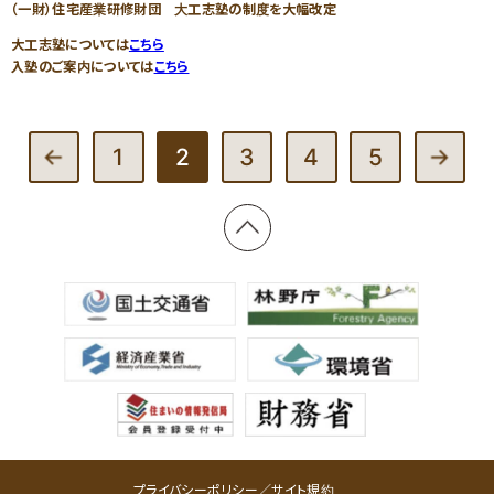
（一財）住宅産業研修財団 大工志塾の制度を大幅改定
大工志塾については
こちら
入塾のご案内については
こちら
1
2
3
4
5
プライバシーポリシー／サイト規約