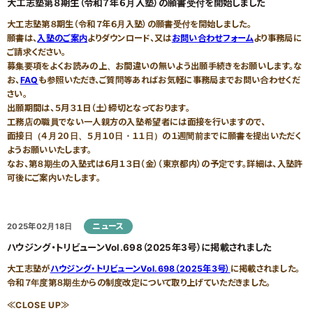
大工志塾第８期生（令和７年６月入塾）の願書受付を開始しました
大工志塾第８期生（令和７年６月入塾）の願書受付を開始しました。
願書は、
入塾のご案内
よりダウンロード、又は
お問い合わせフォーム
より事務局に
ご請求ください。
募集要項をよくお読みの上、お間違いの無いよう出願手続きをお願いします。な
お、
FAQ
も参照いただき、ご質問等あればお気軽に事務局までお問い合わせくだ
さい。
出願期間は、５月３１日（土）締切となっております。
工務店の職員でない一人親方の入塾希望者には面接を行いますので、
面接日（４月２０日、５月１０日・１１日）の１週間前までに願書を提出いただく
ようお願いいたします。
なお、第８期生の入塾式は６月１３日（金）（東京都内）の予定です。詳細は、入塾許
可後にご案内いたします。
ニュース
2025年02月18日
ハウジング・トリビューンVol.698（2025年3号）に掲載されました
大工志塾が
ハウジング・トリビューンVol.698（2025年3号）
に掲載されました。
令和７年度第８期生からの制度改定について取り上げていただきました。
≪CLOSE UP≫