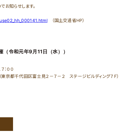
でお知らせします。
house02_hh_000141.html
（国土交通省HP）
催（令和元年9月11日（水））
７：００
（東京都千代田区富士見２－７－２ ステージビルディング７Ｆ）