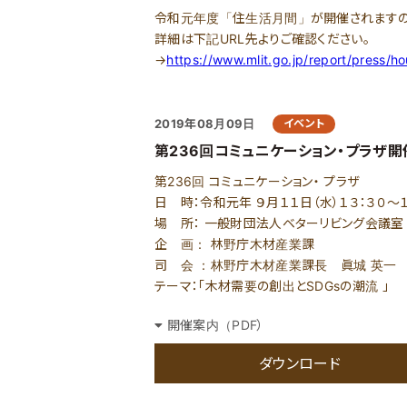
令和元年度「住生活月間」が開催されますの
詳細は下記URL先よりご確認ください。
→
https://www.mlit.go.jp/report/press/
2019年08月09日
イベント
第236回コミュニケーション・プラザ開
第236回 コミュニケーション・ プラザ
日 時：令和元年 ９月１１日（水）１３：３０～１
場 所： 一般財団法人ベターリビング会議室
企 画： 林野庁木材産業課
司 会 ：林野庁木材産業課長 眞城 英一
テーマ：「木材需要の創出とSDGsの潮流 」
開催案内（PDF）
ダウンロード