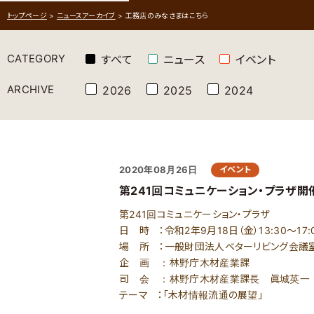
トップページ
>
ニュースアーカイブ
>
工務店のみなさまはこちら
CATEGORY
すべて
ニュース
イベント
ARCHIVE
2026
2025
2024
2020年08月26日
イベント
第241回コミュニケーション・プラザ開
第241回コミュニケーション・プラザ
日 時 ：令和2年9月18日（金）13:30～17:
場 所 ：一般財団法人ベターリビング会議室（
企 画 ：林野庁木材産業課
司 会 ：林野庁木材産業課長 眞城英一
テーマ ：「木材情報流通の展望」