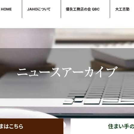
HOME
JAHOについて
優良工務店の会 QBC
大工志塾
優良工務店の会
＞木造住宅／木造建築事例
＞注文住宅
まはこちら
住まい手