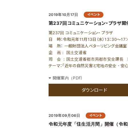
2019年10月17日
イベント
第237回コミュニケーション・プラザ開
第237回 コミュニケーション・ プラザ
日 時：令和元年11月13日（水）13：30～17：
場 所： 一般財団法人ベターリビング会議室（
企 画： 国土交通省
司 会 ：国土交通省都市局都市安全課長
テーマ：「近年の自然災害と宅地の安全・安心
開催案内（PDF）
ダウンロード
2019年09月06日
イベント
令和元年度「住生活月間」開催（令和元