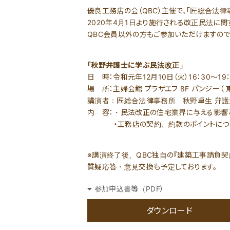
優良工務店の会（QBC）主催で、「匠総合法律
2020年4月1日より施行される改正民法に関
QBC会員以外の方もご参加いただけますので
「秋野弁護士に学ぶ民法改正」
日 時：令和元年12月10日（火）16：30～19：
場 所：主婦会館 プラザエフ 8F パンジー（
講演者：匠総合法律事務所 秋野卓生 弁護
内 容：・民法改正の住宅業界に与える影響
・工務店の契約、約款のポイントにつ
※講演終了後、QBC独自の『建築工事請負契
質疑応答・意見交換も予定しております。
参加申込書等（PDF）
ダウンロード