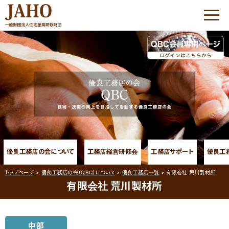
HOME
JAHOについて
優良工務店の会 QBC
優良工務店の会 QBC
大工志塾
優良工務店の会について
工務店経営研修会
工務店サポート
優良工
コミュニケーション・
プラザ
トップページ
>
優良工務店の会（QBC）について
>
優良工務店一覧
>
有限会社 荒川製材所
有限会社 荒川製材所
家づくりサポート
優良工務店の会 QBC について
工務店経営研修会
中部