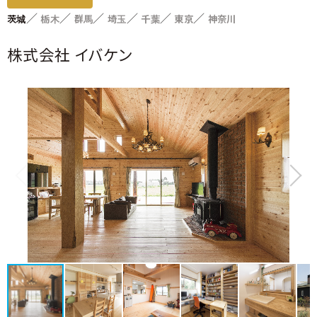
家づくりサポート
各種お問い合わせ
（住まい手のみなさま）
茨城
栃木
群馬
埼玉
千葉
東京
神奈川
各種制度のご紹介
株式会社 イバケン
優良工務店の会QBC事例集
工務店サポート
優良工務店一覧
＞木造住宅／木造建築事例
新築をお考えの方
リフォームをお考えの方
＞注文住宅
融資利用をお考えの方
設備をお考えの方