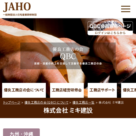
HOME
JAHOについて
優良工務店の会 QBC
優良工務店の会 QBC
大工志塾
優良工務店の会について
工務店経営研修会
工務店サポート
優良工
コミュニケーション・
プラザ
トップページ
>
優良工務店の会（QBC）について
>
優良工務店一覧
>
株式会社 ミキ建設
株式会社 ミキ建設
家づくりサポート
優良工務店の会 QBC について
工務店経営研修会
九州・沖縄