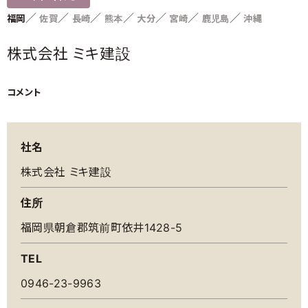
家づくりサポート
各種お問い合わせ
（住まい手のみなさま）
福岡
佐賀
長崎
熊本
大分
宮崎
鹿児島
沖縄
各種制度のご紹介
株式会社 ミキ建設
優良工務店の会QBC事例集
コメント
工務店サポート
優良工務店一覧
＞木造住宅／木造建築事例
新築をお考えの方
リフォームをお考えの方
社名
＞注文住宅
株式会社 ミキ建設
住所
福岡県朝倉郡筑前町依井1428-5
融資利用をお考えの方
設備をお考えの方
TEL
0946-23-9963