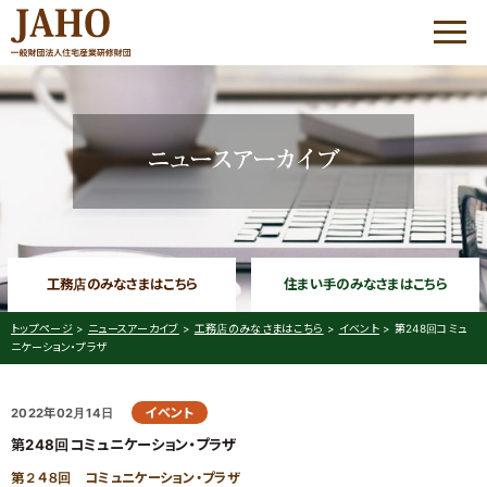
HOME
JAHOについて
優良工務店の会 QBC
工務店のみなさまはこちら
住まい手のみなさまはこちら
優良工務店の会 QBC
大工志塾
トップページ
>
ニュースアーカイブ
>
工務店のみなさまはこちら
>
イベント
>
第248回コミュ
ニケーション・プラザ
コミュニケーション・
プラザ
イベント
2022年02月14日
家づくりサポート
第248回コミュニケーション・プラザ
優良工務店の会 QBC について
工務店経営研修会
第２４８回 コミュニケーション・プラザ