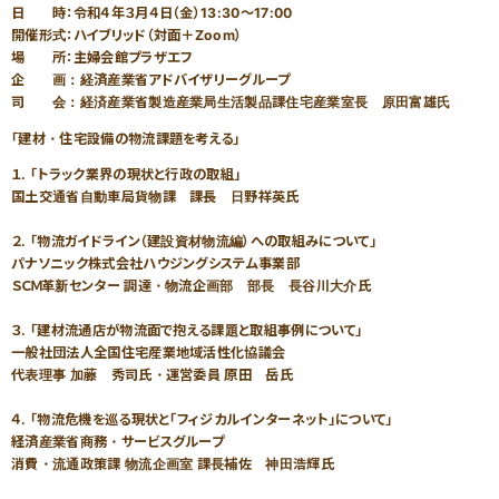
家づくりサポート
各種お問い合わせ
（住まい手のみなさま）
日 時：令和４年３月４日（金）13:30～17:00
開催形式：ハイブリッド（対面＋Zoom）
各種制度のご紹介
場 所：主婦会館プラザエフ
企 画：経済産業省アドバイザリーグループ
司 会：経済産業省製造産業局生活製品課住宅産業室長 原田富雄氏
優良工務店の会QBC事例集
「建材・住宅設備の物流課題を考える」
工務店サポート
優良工務店一覧
１. 「トラック業界の現状と行政の取組」
＞木造住宅／木造建築事例
国土交通省自動車局貨物課 課長 日野祥英氏
新築をお考えの方
リフォームをお考えの方
２. 「物流ガイドライン（建設資材物流編）への取組みについて」
＞注文住宅
パナソニック株式会社ハウジングシステム事業部
ＳＣＭ革新センター 調達・物流企画部 部長 長谷川大介氏
３. 「建材流通店が物流面で抱える課題と取組事例について」
一般社団法人全国住宅産業地域活性化協議会
代表理事 加藤 秀司氏・運営委員 原田 岳氏
融資利用をお考えの方
設備をお考えの方
４. 「物流危機を巡る現状と「フィジカルインターネット」について」
経済産業省商務・サービスグループ
消費・流通政策課 物流企画室 課長補佐 神田浩輝氏