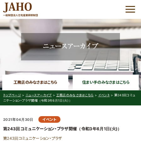
HOME
JAHOについて
優良工務店の会 QBC
工務店のみなさまはこちら
住まい手のみなさまはこちら
優良工務店の会 QBC
大工志塾
トップページ
>
ニュースアーカイブ
>
工務店のみなさまはこちら
>
イベント
>
第243回コミュ
ニケーション・プラザ開催（令和3年6月1日(火)）
コミュニケーション・
プラザ
イベント
2021年04月30日
家づくりサポート
第243回コミュニケーション・プラザ開催（令和3年6月1日(火)）
優良工務店の会 QBC について
工務店経営研修会
第243回コミュニケーション・プラザ