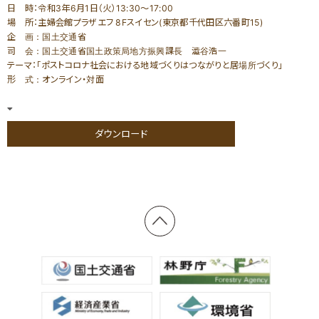
家づくりサポート
各種お問い合わせ
（住まい手のみなさま）
日 時：令和3年6月1日（火）13:30～17:00
場 所：主婦会館プラザエフ 8Fスイセン(東京都千代田区六番町15)
各種制度のご紹介
企 画：国土交通省
司 会：国土交通省国土政策局地方振興課長 澁谷浩一
テーマ：「ポストコロナ社会における地域づくりはつながりと居場所づくり」
優良工務店の会QBC事例集
形 式：オンライン・対面
工務店サポート
優良工務店一覧
＞木造住宅／木造建築事例
新築をお考えの方
リフォームをお考えの方
ダウンロード
＞注文住宅
融資利用をお考えの方
設備をお考えの方