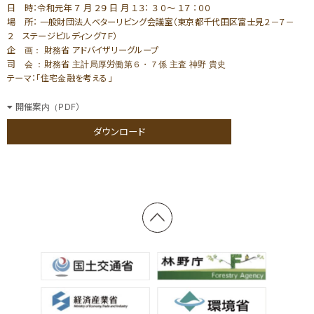
家づくりサポート
各種お問い合わせ
（住まい手のみなさま）
日 時：令和元年 ７ 月 ２９ 日 月 １３： ３ ０～ １７ ：００
場 所： 一般財団法人ベターリビング会議室（東京都千代田区富士見２－７－
各種制度のご紹介
２ ステージビルディング７Ｆ）
企 画： 財務省 アドバイザリーグループ
司 会 ：財務省 主計局厚労働第６・７係 主査 神野 貴史
優良工務店の会QBC事例集
テーマ：「住宅金融を考える 」
工務店サポート
優良工務店一覧
開催案内（PDF）
＞木造住宅／木造建築事例
新築をお考えの方
リフォームをお考えの方
ダウンロード
＞注文住宅
融資利用をお考えの方
設備をお考えの方