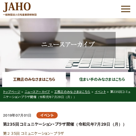
HOME
JAHOについて
優良工務店の会 QBC
工務店のみなさまはこちら
住まい手のみなさまはこちら
優良工務店の会 QBC
大工志塾
トップページ
>
ニュースアーカイブ
>
工務店のみなさまはこちら
>
イベント
>
第235回コミュ
ニケーション・プラザ開催（令和元年7月29日（月））
コミュニケーション・
プラザ
イベント
2019年07月01日
家づくりサポート
第235回コミュニケーション・プラザ開催（令和元年7月29日（月））
優良工務店の会 QBC について
工務店経営研修会
第２３５回 コミュニケーション・ プラザ