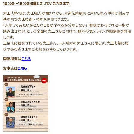
家づくりサポート
各種お問い合わせ
（住まい手のみなさま）
18：00～19：00
開催とさせていただきます。
各種制度のご紹介
大工志塾では、大工職人が働きながら、木造伝統構法に用いられる墨付け刻みの
基本的な大工技術・技能を習得できます。
「入塾してみたいがどんなことが学べるか分からない」「興味はあるけれど一歩が
踏み出せない」という全国の大工さんに向けて、無料のオンライン体験講義を開催
優良工務店の会QBC事例集
します。
工務店サポート
優良工務店一覧
工務店に就業されている大工さん、一人親方の大工さんに限らず、大工志塾に興
＞木造住宅／木造建築事例
味のある皆さまのご参加をお待ちしております。
新築をお考えの方
リフォームをお考えの方
開催概要は
こちら
お申込は
こちら
＞注文住宅
融資利用をお考えの方
設備をお考えの方