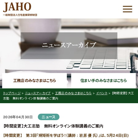
HOME
JAHOについて
優良工務店の会 QBC
工務店のみなさまはこちら
住まい手のみなさまはこちら
優良工務店の会 QBC
大工志塾
トップページ
>
ニュースアーカイブ
>
工務店のみなさまはこちら
>
イベント
>
【時間変更】大工
志塾 無料オンライン体験講義のご案内
コミュニケーション・
プラザ
ニュース
2026年04月30日
家づくりサポート
【時間変更】大工志塾 無料オンライン体験講義のご案内
優良工務店の会 QBC について
工務店経営研修会
【時間変更】 第３回『規矩術を学ぼう！（講師：岩原 優 氏）』は、５月24日(日)