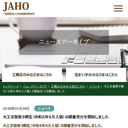
HOME
JAHOについて
優良工務店の会 QBC
工務店のみなさまはこちら
住まい手のみなさまはこちら
優良工務店の会 QBC
大工志塾
トップページ
>
ニュースアーカイブ
>
工務店のみなさまはこちら
>
イベント
>
大工志塾第９期
生（令和８年６月入塾）の願書受付を開始しました
コミュニケーション・
プラザ
ニュース
2026年01月26日
家づくりサポート
大工志塾第９期生（令和８年６月入塾）の願書受付を開始しました
優良工務店の会 QBC について
工務店経営研修会
大工志塾第９期生（令和８年６月入塾）の願書受付を開始しました。