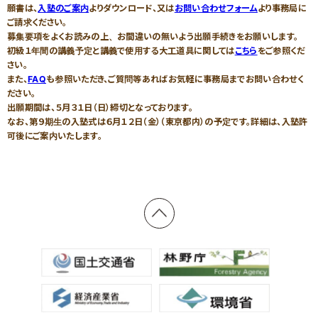
家づくりサポート
各種お問い合わせ
（住まい手のみなさま）
願書は、
入塾のご案内
よりダウンロード、又は
お問い合わせフォーム
より事務局に
ご請求ください。
各種制度のご紹介
募集要項をよくお読みの上、お間違いの無いよう出願手続きをお願いします。
初級１年間の講義予定と講義で使用する大工道具に関しては
こちら
をご参照くだ
さい。
優良工務店の会QBC事例集
また、
FAQ
も参照いただき、ご質問等あればお気軽に事務局までお問い合わせく
ださい。
工務店サポート
優良工務店一覧
出願期間は、５月３１日（日）締切となっております。
＞木造住宅／木造建築事例
なお、第９期生の入塾式は６月１２日（金）（東京都内）の予定です。詳細は、入塾許
新築をお考えの方
リフォームをお考えの方
可後にご案内いたします。
＞注文住宅
融資利用をお考えの方
設備をお考えの方